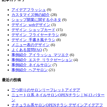
アイデアフラッシュ
(9)
カスタマイズ例の紹介
(28)
ショップ開業に関する小ネタ
(9)
デザイン_webデザイン
(3)
デザイン_ショップカード
(15)
デザイン_フライヤーチラシ
(68)
デザイン_手書き風チラシ
(8)
メニュー表のデザイン
(6)
よくある質問FAQ
(7)
事例紹介_アイラッシュ_マツエク
(6)
事例紹介_エステ_リラクゼーション
(4)
事例紹介_ネイルサロン
(7)
事例紹介_ヘアサロン
(21)
最近の投稿
三つ折りのサロンリーフレットアイデア
ニュートロ系 ネイルサロンOPENチラシ｜W-13 パター
ン
ナチュラル系サロンOPENチラシ デザインアイデアフ