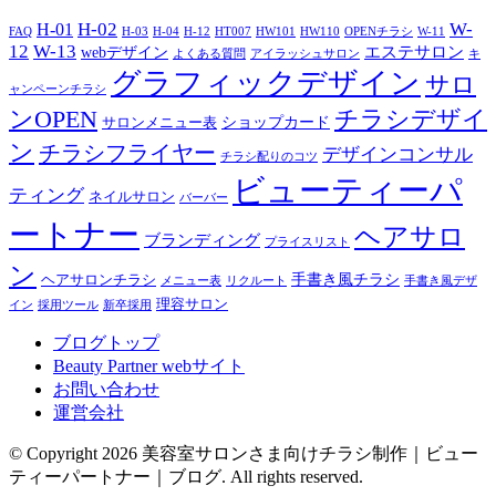
H-02
W-
H-01
FAQ
H-03
H-04
H-12
HT007
HW101
HW110
OPENチラシ
W-11
12
W-13
エステサロン
webデザイン
よくある質問
アイラッシュサロン
キ
グラフィックデザイン
サロ
ャンペーンチラシ
チラシデザイ
ンOPEN
ショップカード
サロンメニュー表
ン
チラシフライヤー
デザインコンサル
チラシ配りのコツ
ビューティーパ
ティング
ネイルサロン
バーバー
ートナー
ヘアサロ
ブランディング
プライスリスト
ン
手書き風チラシ
ヘアサロンチラシ
メニュー表
リクルート
手書き風デザ
理容サロン
イン
採用ツール
新卒採用
ブログトップ
Beauty Partner webサイト
お問い合わせ
運営会社
© Copyright 2026 美容室サロンさま向けチラシ制作｜ビュー
ティーパートナー｜ブログ. All rights reserved.