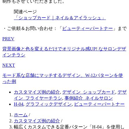
制作もさせていただきました。
関連ページ
「ショップカード｜ネイル＆アイラッシュ」
・ご依頼＆お問い合わせ：「
ビューティーパートナー
」まで
PREV
背景画像と色を変えるだけでオリジナル感UP! なサロンデザ
インチラシ
NEXT
モード系な店舗にマッチするデザイン、W-12パターンを使
った例
カスタマイズ例の紹介
,
デザイン_ショップカード
,
デザ
イン_フライヤーチラシ
,
事例紹介_ネイルサロン
H-04
,
グラフィックデザイン
,
ビューティーパートナー
ホーム
/
カスタマイズ例の紹介
/
幅広くカスタムできる定番パターン「H-04」を使用し