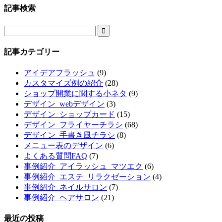
記事検索

記事カテゴリー
アイデアフラッシュ
(9)
カスタマイズ例の紹介
(28)
ショップ開業に関する小ネタ
(9)
デザイン_webデザイン
(3)
デザイン_ショップカード
(15)
デザイン_フライヤーチラシ
(68)
デザイン_手書き風チラシ
(8)
メニュー表のデザイン
(6)
よくある質問FAQ
(7)
事例紹介_アイラッシュ_マツエク
(6)
事例紹介_エステ_リラクゼーション
(4)
事例紹介_ネイルサロン
(7)
事例紹介_ヘアサロン
(21)
最近の投稿