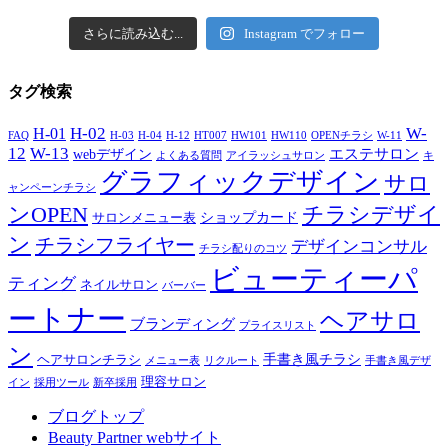
さらに読み込む...
Instagram でフォロー
タグ検索
H-02
W-
H-01
FAQ
H-03
H-04
H-12
HT007
HW101
HW110
OPENチラシ
W-11
12
W-13
エステサロン
webデザイン
よくある質問
アイラッシュサロン
キ
グラフィックデザイン
サロ
ャンペーンチラシ
チラシデザイ
ンOPEN
ショップカード
サロンメニュー表
ン
チラシフライヤー
デザインコンサル
チラシ配りのコツ
ビューティーパ
ティング
ネイルサロン
バーバー
ートナー
ヘアサロ
ブランディング
プライスリスト
ン
手書き風チラシ
ヘアサロンチラシ
メニュー表
リクルート
手書き風デザ
理容サロン
イン
採用ツール
新卒採用
ブログトップ
Beauty Partner webサイト