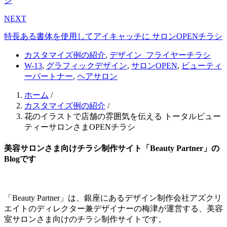
シ
NEXT
特長ある書体を使用してアイキャッチに サロンOPENチラシ
カスタマイズ例の紹介
,
デザイン_フライヤーチラシ
W-13
,
グラフィックデザイン
,
サロンOPEN
,
ビューティ
ーパートナー
,
ヘアサロン
ホーム
/
カスタマイズ例の紹介
/
花のイラストで店舗の雰囲気を伝える トータルビュー
ティーサロンさまOPENチラシ
美容サロンさま向けチラシ制作サイト「Beauty Partner」の
Blogです
「Beauty Partner」は、銀座にあるデザイン制作会社アズクリ
エイトのディレクター兼デザイナーの梅津が運営する、美容
室サロンさま向けのチラシ制作サイトです。