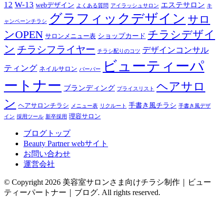
12
W-13
エステサロン
webデザイン
よくある質問
アイラッシュサロン
キ
グラフィックデザイン
サロ
ャンペーンチラシ
チラシデザイ
ンOPEN
ショップカード
サロンメニュー表
ン
チラシフライヤー
デザインコンサル
チラシ配りのコツ
ビューティーパ
ティング
ネイルサロン
バーバー
ートナー
ヘアサロ
ブランディング
プライスリスト
ン
手書き風チラシ
ヘアサロンチラシ
メニュー表
リクルート
手書き風デザ
理容サロン
イン
採用ツール
新卒採用
ブログトップ
Beauty Partner webサイト
お問い合わせ
運営会社
© Copyright 2026 美容室サロンさま向けチラシ制作｜ビュー
ティーパートナー｜ブログ. All rights reserved.