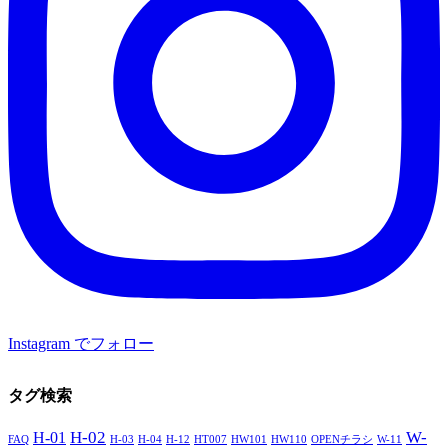
Instagram でフォロー
タグ検索
H-02
W-
H-01
FAQ
H-03
H-04
H-12
HT007
HW101
HW110
OPENチラシ
W-11