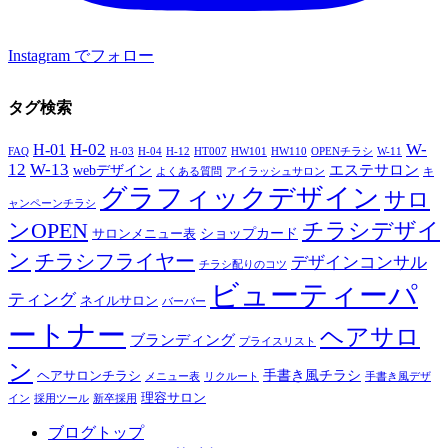
Instagram でフォロー
タグ検索
H-02
W-
H-01
FAQ
H-03
H-04
H-12
HT007
HW101
HW110
OPENチラシ
W-11
12
W-13
エステサロン
webデザイン
よくある質問
アイラッシュサロン
キ
グラフィックデザイン
サロ
ャンペーンチラシ
チラシデザイ
ンOPEN
ショップカード
サロンメニュー表
ン
チラシフライヤー
デザインコンサル
チラシ配りのコツ
ビューティーパ
ティング
ネイルサロン
バーバー
ートナー
ヘアサロ
ブランディング
プライスリスト
ン
手書き風チラシ
ヘアサロンチラシ
メニュー表
リクルート
手書き風デザ
理容サロン
イン
採用ツール
新卒採用
ブログトップ