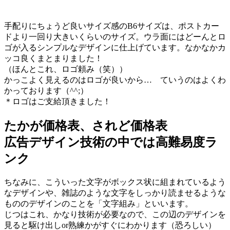
手配りにちょうど良いサイズ感のB6サイズは、ポストカー
ドより一回り大きいくらいのサイズ。ウラ面にはどーんとロ
ゴが入るシンプルなデザインに仕上げています。なかなかカ
ッコ良くまとまりました！
（ほんとこれ、ロゴ頼み（笑））
かっこよく見えるのはロゴが良いから… ていうのはよくわ
かっております（^^;）
＊ロゴはご支給頂きました！
たかが価格表、されど価格表
広告デザイン技術の中では高難易度ラ
ンク
ちなみに、こういった文字がボックス状に組まれているよう
なデザインや、雑誌のような文字をしっかり読ませるような
もののデザインのことを「文字組み」といいます。
じつはこれ、かなり技術が必要なので、この辺のデザインを
見ると駆け出しor熟練かがすぐにわかります（恐ろしい）