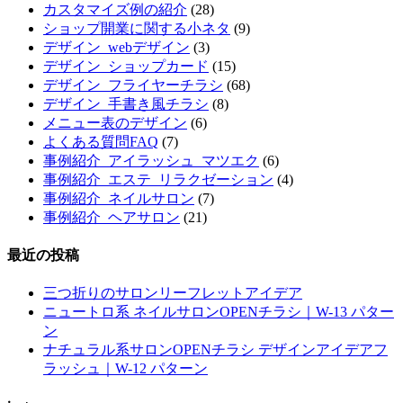
カスタマイズ例の紹介
(28)
ショップ開業に関する小ネタ
(9)
デザイン_webデザイン
(3)
デザイン_ショップカード
(15)
デザイン_フライヤーチラシ
(68)
デザイン_手書き風チラシ
(8)
メニュー表のデザイン
(6)
よくある質問FAQ
(7)
事例紹介_アイラッシュ_マツエク
(6)
事例紹介_エステ_リラクゼーション
(4)
事例紹介_ネイルサロン
(7)
事例紹介_ヘアサロン
(21)
最近の投稿
三つ折りのサロンリーフレットアイデア
ニュートロ系 ネイルサロンOPENチラシ｜W-13 パター
ン
ナチュラル系サロンOPENチラシ デザインアイデアフ
ラッシュ｜W-12 パターン